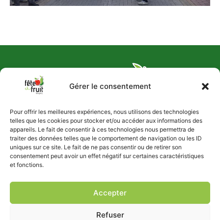
Gérer le consentement
Pour offrir les meilleures expériences, nous utilisons des technologies
telles que les cookies pour stocker et/ou accéder aux informations des
appareils. Le fait de consentir à ces technologies nous permettra de
traiter des données telles que le comportement de navigation ou les ID
uniques sur ce site. Le fait de ne pas consentir ou de retirer son
Infos
consentement peut avoir un effet négatif sur certaines caractéristiques
et fonctions.
Rue du Village - 4623 Magnée
fetedufruit.4623magnee@gmail.com
Notre prochaine édition
Accepter
Les 2, 3 et 4
Refuser